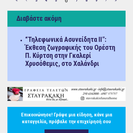
6
3
4
5
7
8
9
Διαβάστε ακόμη
“Τηλεφωνικά Ασυνείδητα ΙΙ”:
Έκθεση ζωγραφικής του Ορέστη
Π. Κύρτση στην Γκαλερί
Χρυσόθεμις, στο Χαλάνδρι
Επικοινώνησε! Γράψε μια είδηση, κάνε μια
καταγγελία, πρόβαλε την επιχείρησή σου