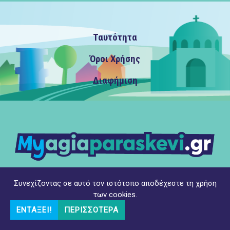
Ταυτότητα
Όροι Χρήσης
Διαφήμιση
Συνεχίζοντας σε αυτό τον ιστότοπο αποδέχεστε τη χρήση
Copyright ©2022 MyAgiaParaskevi.gr, με την επιφύλαξη
των cookies.
παντός δικαιώματος
ΕΝΤΆΞΕΙ!
ΠΕΡΙΣΣΌΤΕΡΑ
Υλοποίηση
opk.gr
Διαχείριση
DMS