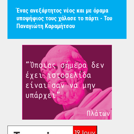
Ένας ανεξάρτητος νέος και με όραμα
υποψήφιος τους χάλασε το πάρτι - Του
Παναγιώτη Καραμήτσου