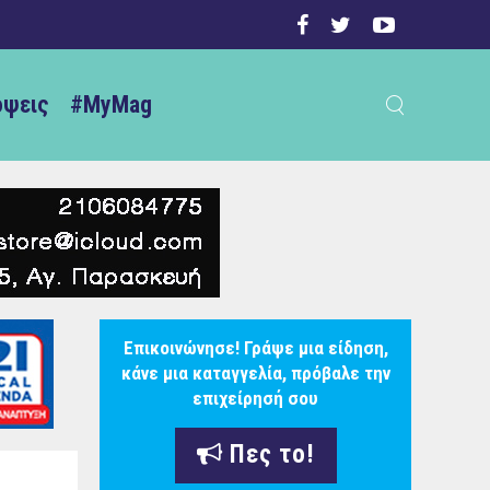
ψεις
#MyMag
Επικοινώνησε! Γράψε μια είδηση,
κάνε μια καταγγελία, πρόβαλε την
επιχείρησή σου
Πες το!