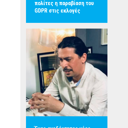
πολίτες η παραβίαση του
GDPR στις εκλογές