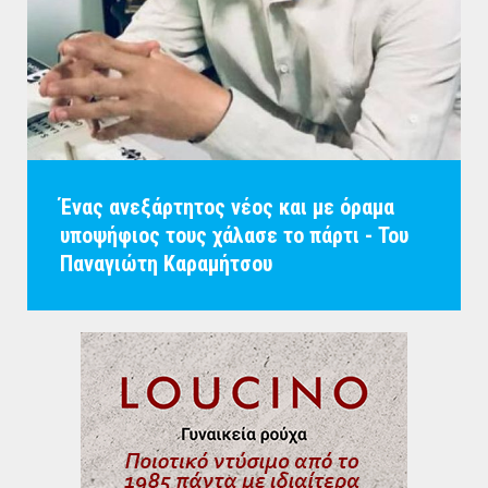
Ένας ανεξάρτητος νέος και με όραμα
υποψήφιος τους χάλασε το πάρτι - Του
Παναγιώτη Καραμήτσου