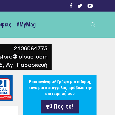
ψεις
#MyMag
Επικοινώνησε! Γράψε μια είδηση,
κάνε μια καταγγελία, πρόβαλε την
επιχείρησή σου
Πες το!