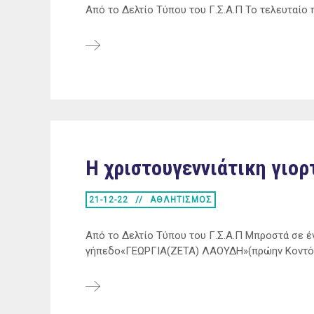
Από το Δελτίο Τύπου του Γ.Σ.Α.Π Το τελευταίο π
Η χριστουγεννιάτικη γιορ
21-12-22
ΑΘΛΗΤΙΣΜΟΣ
Από το Δελτίο Τύπου του Γ.Σ.Α.Π Μπροστά σε έ
γήπεδο«ΓΕΩΡΓΙΑ(ΖΕΤΑ) ΛΑΟΥΔΗ»(πρώην Κοντό