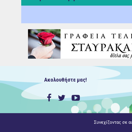
Ακολουθήστε μας!
Συνεχίζοντας σε α
Copyright ©2022 MyAgiaParaskevi.gr, με την επιφύλαξη π