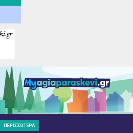
ΠΕΡΙΣΣΌΤΕΡΑ
Υλοποίηση
opk.gr
Διαχείριση
DMS