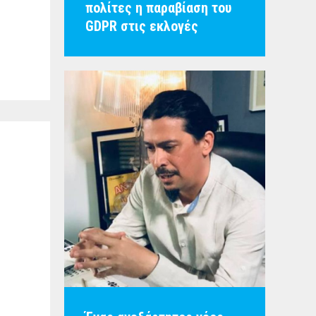
πολίτες η παραβίαση του
GDPR στις εκλογές