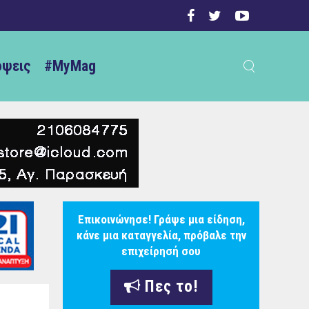
ψεις
#MyMag
Επικοινώνησε! Γράψε μια είδηση,
κάνε μια καταγγελία, πρόβαλε την
επιχείρησή σου
Πες το!