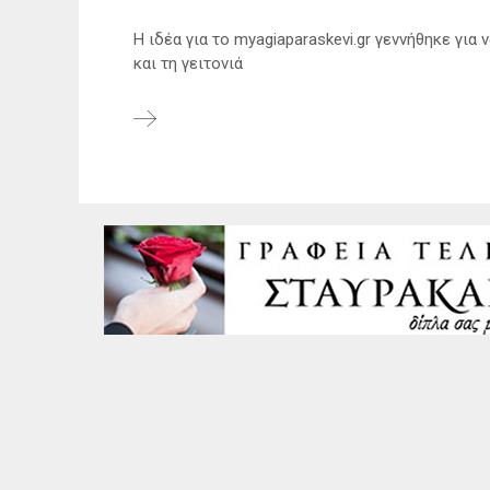
Η ιδέα για το myagiaparaskevi.gr γεννήθηκε γι
και τη γειτονιά