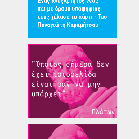
Ένας ανεξάρτητος νέος
και με όραμα υποψήφιος
τους χάλασε το πάρτι - Του
Παναγιώτη Καραμήτσου