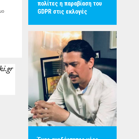
πολίτες η παραβίαση του
GDPR στις εκλογές
μο