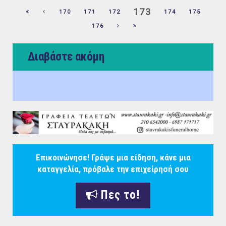
173
170
171
172
174
175
176
Διαβάστε ακόμη
Επικοινώνησε! Γράψε μια είδηση, κάνε μια
καταγγελία, πρόβαλε την επιχείρησή σου
Πες το!