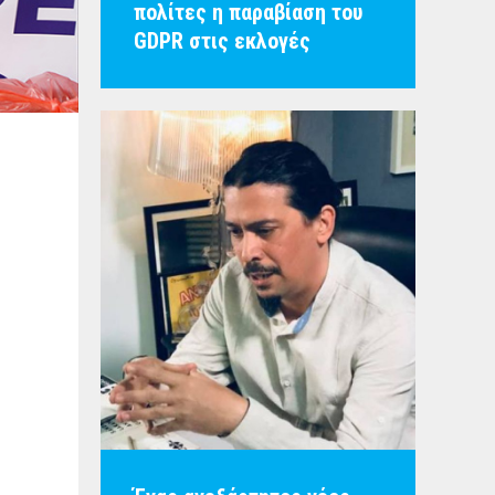
πολίτες η παραβίαση του
GDPR στις εκλογές