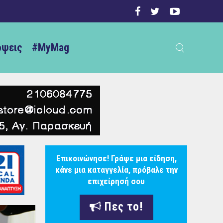
ψεις
#MyMag
Επικοινώνησε! Γράψε μια είδηση,
κάνε μια καταγγελία, πρόβαλε την
επιχείρησή σου
Πες το!