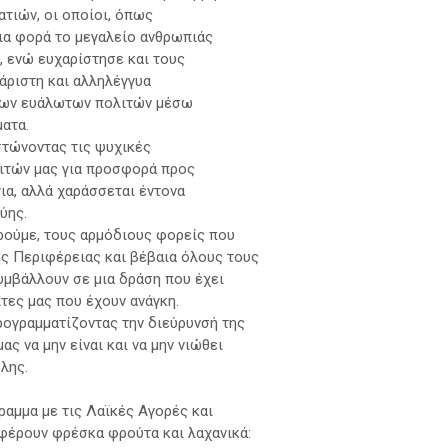
τιών, οι οποίοι, όπως
μια φορά το μεγαλείο ανθρωπιάς
 ενώ ευχαρίστησε και τους
άριστη και αλληλέγγυα
 των ευάλωτων πολιτών μέσω
ατα.
στώνοντας τις ψυχικές
λιτών μας για προσφορά προς
ια, αλλά χαράσσεται έντονα
ύης.
ούμε, τους αρμόδιους φορείς που
ς Περιφέρειας και βέβαια όλους τους
υμβάλλουν σε μια δράση που έχει
τες μας που έχουν ανάγκη.
ρογραμματίζοντας την διεύρυνσή της
ας να μην είναι και να μην νιώθει
λης.
ραμμα με τις Λαϊκές Αγορές και
φέρουν φρέσκα φρούτα και λαχανικά: