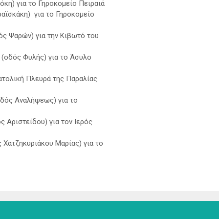
όκη) για το Γηροκομείο Πειραιά
ραϊσκάκη) για το Γηροκομείο
ός Ψαρών) για την Κιβωτό του
 (οδός Φυλής) για το Άσυλο
ατολική Πλευρά της Παραλίας
δός Αναλήψεως) για το
ς Αριστείδου) για τον Ιερός
 Χατζηκυριάκου Μαρίας) για το