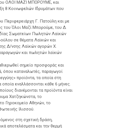
 του ΟΛΟΙ ΜΑΖΙ ΜΠΟΡΟΥΜΕ, και
ξη 8 Κοινωφελών Ιδρυμάτων που
ου Περιφερειάρχη Γ. Πατούλη και με
ος του Όλοι Μαζί Μπορούμε, του Δ.
νδίας Σωματείων Πωλητών Λαϊκών
ούλου σε θέματα Λαϊκών και
της Δ/νσης Λαϊκών αγορών Χ.
παραγωγών και πωλητών λαϊκών
αθιερωθεί σημείο προσφοράς και
ά, όπου καταναλωτές, παραγωγοί
εγγύης» προϊόντα, τα οποία στη
α οποία εναλλάσσονται κάθε 6 μήνες.
ποίους διανέμονται τα προϊόντα είναι
δρυμα Χατζηκώνστα, το
 το Γηροκομείο Αθηνών, το
Φωτεινής Ιλισσού.
όμενος στη σχετική δράση,
ικά αποτελέσματα και την θερμή