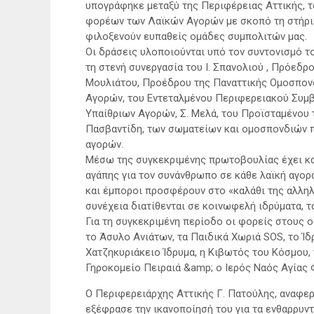
υπογράφηκε μεταξύ της Περιφέρειας Αττικής,
φορέων των Λαϊκών Αγορών με σκοπό τη στήρι
φιλοξενούν ευπαθείς ομάδες συμπολιτών μας.
Οι δράσεις υλοποιούνται υπό τον συντονισμό τ
τη στενή συνεργασία του Ι. Σπανολιού , Πρόεδρ
Μουλιάτου, Προέδρου της Παναττικής Ομοσπο
Αγορών, του Εντεταλμένου Περιφερειακού Συμβ
Υπαίθριων Αγορών, Σ. Μελά, του Προϊσταμένου 
Πασβαντίδη, των σωματείων και ομοσπονδιών 
αγορών.
Μέσω της συγκεκριμένης πρωτοβουλίας έχει κ
αγάπης για τον συνάνθρωπο σε κάθε λαϊκή αγορ
και έμποροι προσφέρουν στο «καλάθι της αλληλ
συνέχεια διατίθενται σε κοινωφελή ιδρύματα, τ
Για τη συγκεκριμένη περίοδο οι φορείς στους ο
το Άσυλο Ανιάτων, τα Παιδικά Χωριά SOS, το Ί
Χατζηκυριάκειο Ίδρυμα, η Κιβωτός του Κόσμου,
Γηροκομείο Πειραιά &amp; ο Ιερός Ναός Αγίας 
Ο Περιφερειάρχης Αττικής Γ. Πατούλης, αναφερ
εξέφρασε την ικανοποίησή του για τα ενθαρρυντ