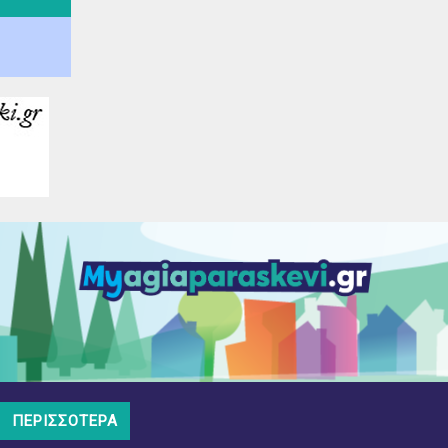
ΠΕΡΙΣΣΌΤΕΡΑ
Υλοποίηση
opk.gr
Διαχείριση
DMS