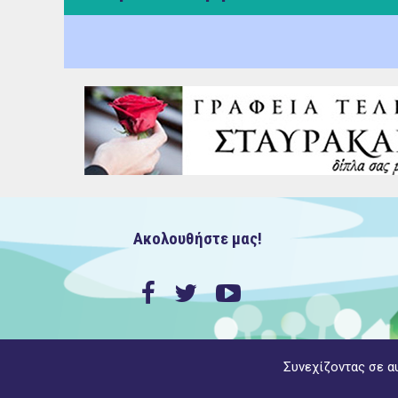
Ακολουθήστε μας!
Συνεχίζοντας σε α
Copyright ©2022 MyAgiaParaskevi.gr, με την επιφύλαξη π