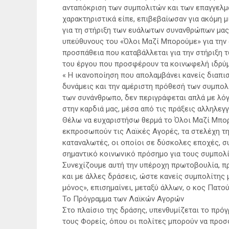
ανταπόκριση των συμπολιτών και των επαγγελμα
χαρακτηριστικά είπε, επιβεβαίωσαν για ακόμη 
για τη στήριξη των ευάλωτων συνανθρώπων μας,
υπεύθυνους του «Όλοι Μαζί Μπορούμε» για την 
προσπάθεια που καταβάλλεται για την στήριξη
του έργου που προσφέρουν τα κοινωφελή ιδρύμ
« Η ικανοποίηση που απολαμβάνει κανείς διαπι
δυνάμεις και την αμέριστη πρόθεσή των συμπο
των συνάνθρωπο, δεν περιγράφεται απλά με λόγ
στην καρδιά μας, μέσα από τις πράξεις αλληλεγγ
Θέλω να ευχαριστήσω θερμά το Όλοι Μαζί Μπορ
εκπροσωπούν τις Λαϊκές Αγορές, τα στελέχη τη
καταναλωτές, οι οποίοι σε δύσκολες εποχές, σ
σημαντικό κοινωνικό πρόσημο για τους συμπολί
Συνεχίζουμε αυτή την υπέροχη πρωτοβουλία, π
και με άλλες δράσεις, ώστε κανείς συμπολίτης μ
μόνος», επισημαίνει, μεταξύ άλλων, ο κος Πατού
Το Πρόγραμμα των Λαϊκών Αγορών
Στο πλαίσιο της δράσης, υπενθυμίζεται το πρόγ
τους Φορείς, όπου οι πολίτες μπορούν να προσ