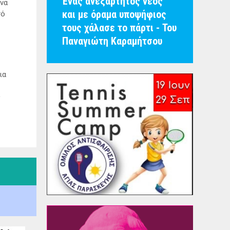
Ένας ανεξάρτητος νέος
 να
και με όραμα υποψήφιος
τό
τους χάλασε το πάρτι - Του
Παναγιώτη Καραμήτσου
ια
ς