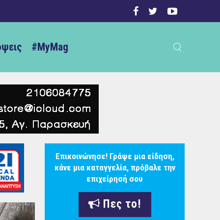
ψεις
#MyMag
Επικοινώνησε! Γράψε μια είδηση,
κάνε μια καταγγελία, πρόβαλε την
επιχείρησή σου
Πες το!