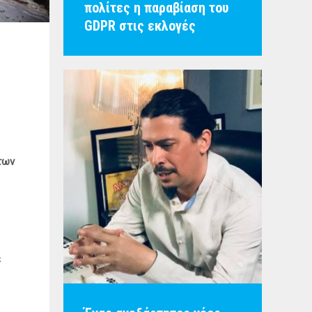
πολίτες η παραβίαση του
GDPR στις εκλογές
των
ε