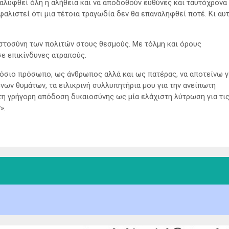
λυφθεί όλη η αλήθεια και να αποδοθούν ευθύνες και ταυτόχρονα
αλιστεί ότι μια τέτοια τραγωδία δεν θα επαναληφθεί ποτέ. Κι αυ
ιστοσύνη των πολιτών στους θεσμούς. Με τόλμη και όρους
σε επικίνδυνες ατραπούς.
μόσιο πρόσωπο, ως άνθρωπος αλλά και ως πατέρας, να αποτείνω γ
νων θυμάτων, τα ειλικρινή συλλυπητήρια μου για την ανείπωτη
τη γρήγορη απόδοση δικαιοσύνης ως μία ελάχιστη λύτρωση για τι
».